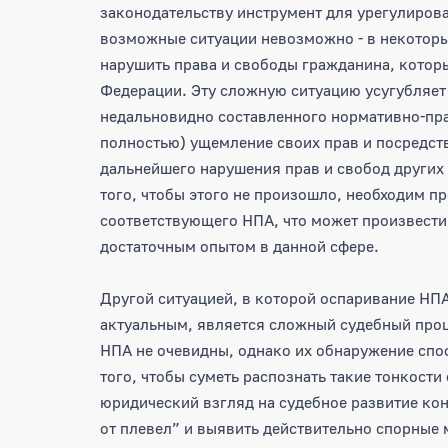
законодательству инструмент для урегулиров
возможные ситуации невозможно - в некоторы
нарушить права и свободы гражданина, котор
Федерации. Эту сложную ситуацию усугубляет
недальновидно составленного нормативно-прав
полностью) ущемление своих прав и посредст
дальнейшего нарушения прав и свобод других
того, чтобы этого не произошло, необходим п
соответствующего НПА, что может произвест
достаточным опытом в данной сфере.
Другой ситуацией, в которой оспаривание НП
актуальным, является сложный судебный проц
НПА не очевидны, однако их обнаружение спос
того, чтобы суметь распознать такие тонкост
юридический взгляд на судебное развитие кон
от плевел” и выявить действительно спорные