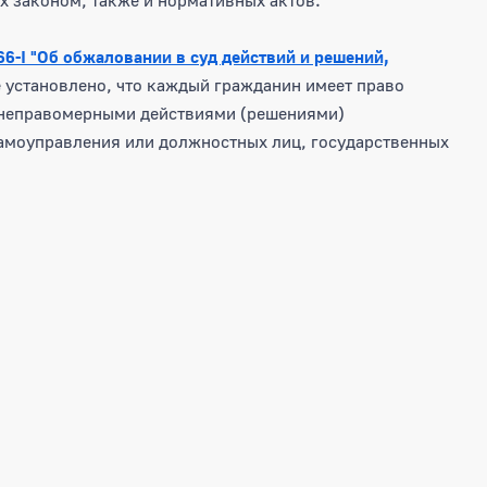
866-I "Об обжаловании в суд действий и решений,
е установлено, что каждый гражданин имеет право
то неправомерными действиями (решениями)
самоуправления или должностных лиц, государственных