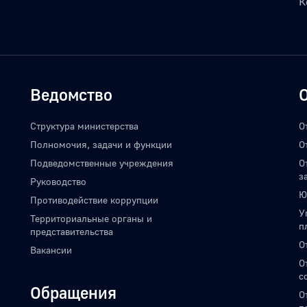
К
Ведомство
Структура министерства
О
Полномочия, задачи и функции
О
Подведомственные учреждения
О
з
Руководство
Ю
Противодействие коррупции
У
Территориальные органы и
п
представительства
О
Вакансии
О
с
Обращения
О