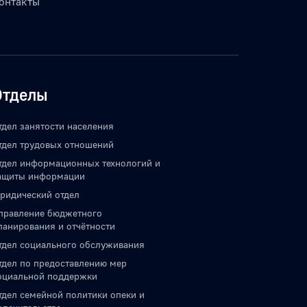
онтакты
Отделы
тдел занятости населения
тдел трудовых отношений
тдел информационных технологий и
ащиты информации
ридический отдел
правление бюджетного
ланирования и отчётности
тдел социального обслуживания
тдел по предоставлению мер
оциальной поддержки
тдел семейной политики опеки и