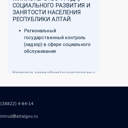
 (38822) 4-84-14
intrud@altaigov.ru