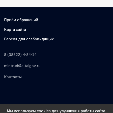
Приём обращений
Карта сайта
Версия для слабовидящих
8 (38822) 4-84-14
mintrud@altaigov.ru
Контакты
© Министерство труда, социального развития и занятости
Мы используем cookies для улучшения работы сайта.
населения Республики Алтай